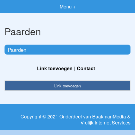
Menu +
Paarden
Paarden
Link toevoegen
Contact
Link toevoegen
Copyright © 2021 Onderdeel van
BaakmanMedia
&
Vrolijk Internet Services