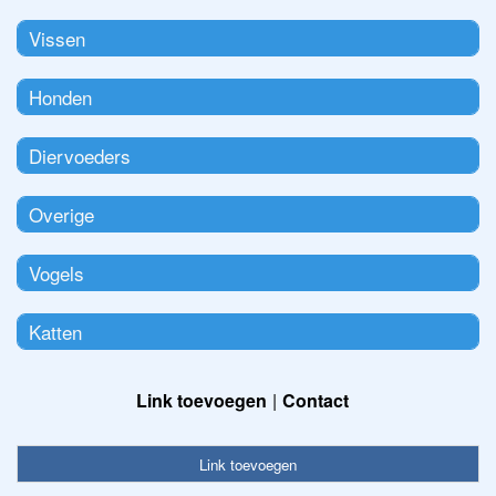
Vissen
Honden
Diervoeders
Overige
Vogels
Katten
Link toevoegen
Contact
Link toevoegen